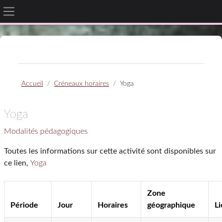
Panneau latéral
Passer au contenu principal
Accueil
Créneaux horaires
Yoga
Yoga
Modalités pédagogiques
Toutes les informations sur cette activité sont disponibles sur
ce lien,
Yoga
Zone
Période
Jour
Horaires
géographique
Li