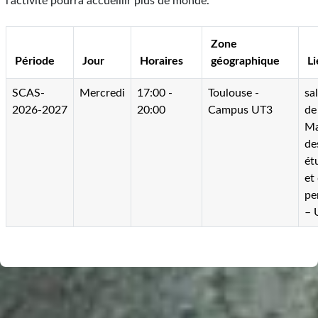
l'activité pourra accueillir plus de monde.
Zone
Période
Jour
Horaires
géographique
Li
SCAS-
Mercredi
17:00 -
Toulouse -
sa
2026-2027
20:00
Campus UT3
de
Ma
de
ét
et
pe
– 